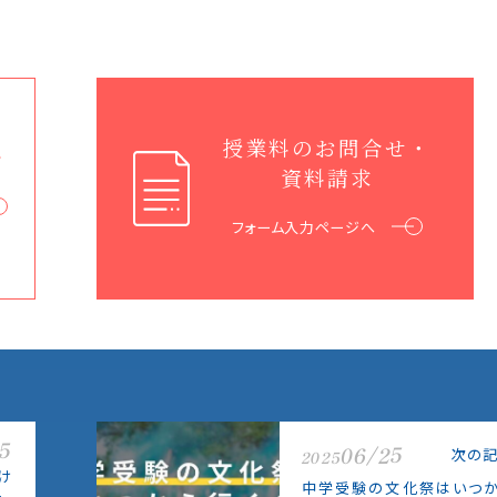
授業料のお問合せ・
グ
資料請求
フォーム入力ページへ
15
06/25
次の
2025
け
中学受験の文化祭はいつ