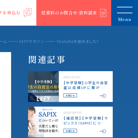
グを申込む
授業料のお問合せ‧資料請求
Menu
ーム
LEFYマガジン
Youtubeを始めました！
関連記事
2023/11/03
【中学受験】小学生の自習
室は成績UPに繋がる？
LEFYなら質問もできる自習
お知らせ
室を利用可能！
2026/08/05
【確認用】【中学受験】サ
ピックス（SAPIX）について
いけない｜小4・小5・小6別
お知らせ
の原因と立て直し方