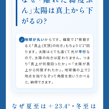
ん」太陽は真上から下
がるの?
地球が丸い
からです。緯度で1°移動す
✓
ると「真上(天頂)の向き」もちょうど1°回
ります。太陽はとても遠くて光が
平行
な
ので、太陽の向きは変わりません。つま
り「真上が何度回ったか」＝「太陽が真
上から何度ずれたか」。地球儀の上で2
地点を指でなぞって角度を思いうかべる
と、納得できます。
なぜ夏至は＋23.4°・冬至は