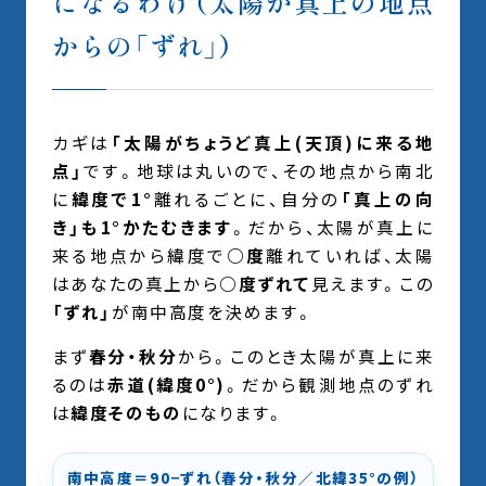
になるわけ（太陽が真上の地点
からの「ずれ」）
カギは
「太陽がちょうど真上(天頂)に来る地
点」
です。地球は丸いので、その地点から南北
に
緯度で1°
離れるごとに、自分の
「真上の向
き」も1°かたむきます
。だから、太陽が真上に
来る地点から緯度で
○度
離れていれば、太陽
はあなたの真上から
○度ずれて
見えます。この
「ずれ」
が南中高度を決めます。
まず
春分・秋分
から。このとき太陽が真上に来
るのは
赤道(緯度0°)
。だから観測地点のずれ
は
緯度そのもの
になります。
南中高度＝90−ずれ（春分・秋分／北緯35°の例）