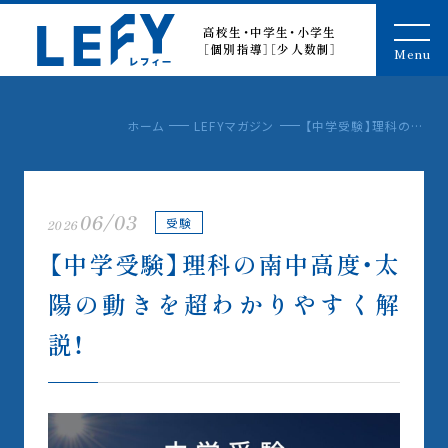
LEFY（レフィー）
高校生・中学生・小学生
［個別指導］［少人数制］
Menu
ホーム
LEFYマガジン
【中学受験】理科の南中高度・太陽の動きを超わかりやすく解説！
06/03
受験
2026
【中学受験】理科の南中高度・太
陽の動きを超わかりやすく解
説！