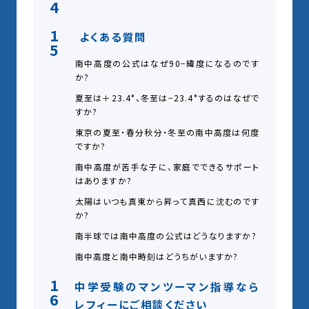
4
1
よくある質問
5
南中高度の公式はなぜ90−緯度になるのです
か?
夏至は＋23.4°、冬至は−23.4°するのはなぜで
すか?
東京の夏至・春分秋分・冬至の南中高度は何度
ですか?
南中高度が苦手な子に、家庭でできるサポート
はありますか?
太陽はいつも真東から昇って真西に沈むのです
か?
南半球では南中高度の公式はどうなりますか?
南中高度と南中時刻はどうちがいますか?
1
中学受験のマンツーマン指導なら
6
レフィーにご相談ください