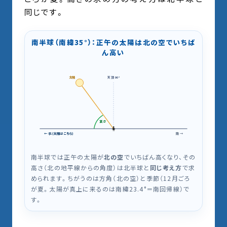
同じです。
南半球（南緯35°）：正午の太陽は北の空でいちば
ん高い
太陽
天頂 90°
高さ
🧍
← 北（太陽はこちら）
南 →
南半球では正午の太陽が
北の空
でいちばん高くなり、その
高さ（北の地平線からの角度）は北半球と
同じ考え方
で求
められます。ちがうのは方角（北の空）と季節（12月ごろ
が夏。太陽が真上に来るのは南緯23.4°＝南回帰線）で
す。