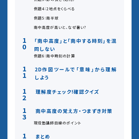
例題4：2地点をくらべる
例題5：南半球
南中高度が高いと、なぜ暑い?
1
「南中高度」と「南中する時刻」を混
0
同しない
例題6：南中時刻の計算
1
2D作図ツールで「意味」から理解
1
しよう
1
理解度チェック!確認クイズ
2
1
南中高度の覚え方・つまずき対策
3
現役塾講師目線のポイント
1
まとめ