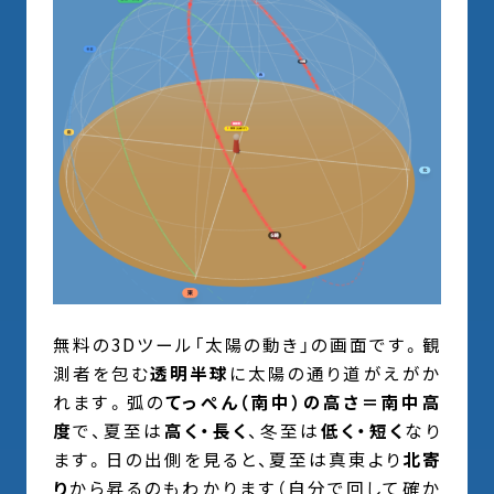
無料の3Dツール「太陽の動き」の画面です。観
測者を包む
透明半球
に太陽の通り道がえがか
れます。弧の
てっぺん（南中）の高さ＝南中高
度
で、夏至は
高く・長く
、冬至は
低く・短く
なり
ます。日の出側を見ると、夏至は真東より
北寄
り
から昇るのもわかります（自分で回して確か