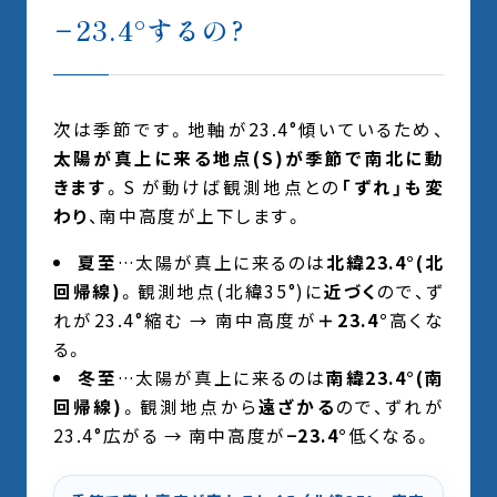
−23.4°するの?
次は季節です。地軸が23.4°傾いているため、
太陽が真上に来る地点(S)が季節で南北に動
きます
。S が動けば観測地点との
「ずれ」も変
わり
、南中高度が上下します。
夏至
…太陽が真上に来るのは
北緯23.4°(北
回帰線)
。観測地点(北緯35°)に
近づく
ので、ず
れが23.4°縮む → 南中高度が
＋23.4°
高くな
る。
冬至
…太陽が真上に来るのは
南緯23.4°(南
回帰線)
。観測地点から
遠ざかる
ので、ずれが
23.4°広がる → 南中高度が
−23.4°
低くなる。