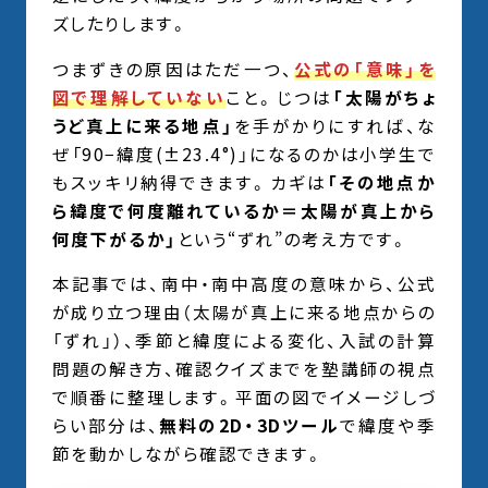
ズしたりします。
つまずきの原因はただ一つ、
公式の「意味」を
図で理解していない
こと。じつは
「太陽がちょ
うど真上に来る地点」
を手がかりにすれば、な
ぜ「90−緯度(±23.4°)」になるのかは小学生で
もスッキリ納得できます。カギは
「その地点か
ら緯度で何度離れているか＝太陽が真上から
何度下がるか」
という“ずれ”の考え方です。
本記事では、南中・南中高度の意味から、公式
が成り立つ理由（太陽が真上に来る地点からの
「ずれ」）、季節と緯度による変化、入試の計算
問題の解き方、確認クイズまでを塾講師の視点
で順番に整理します。平面の図でイメージしづ
らい部分は、
無料の2D・3Dツール
で緯度や季
節を動かしながら確認できます。