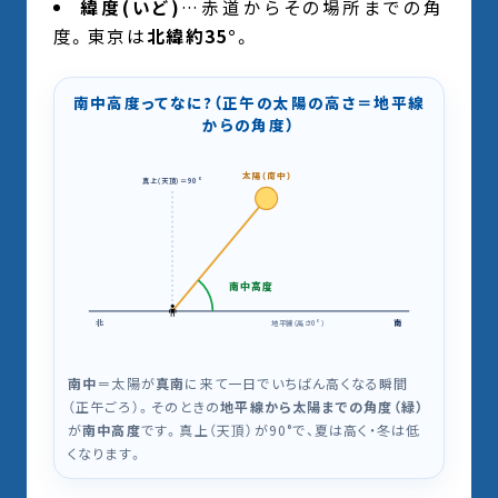
緯度(いど)
…赤道からその場所までの角
度。東京は
北緯約35°
。
南中高度ってなに?（正午の太陽の高さ＝地平線
からの角度）
太陽（南中）
真上（天頂）＝90°
南中高度
🧍
北
南
地平線（高さ0°）
南中
＝太陽が
真南
に来て一日でいちばん高くなる瞬間
（正午ごろ）。そのときの
地平線から太陽までの角度（緑）
が
南中高度
です。真上（天頂）が90°で、夏は高く・冬は低
くなります。