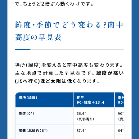
で、ちょうど2倍ぶん動くわけです。
緯度・季節でどう変わる?南中
高度の早見表
場所(緯度)を変えると南中高度も変わります。
主な地点で計算した早見表です。
緯度が高い
(北へ行く)ほど太陽は低く
なります。
場所（緯度）
夏至
春分・秋分
90−緯度＋23.4
90−緯度
赤道（0°）
66.6°
90°
（真北寄り）
（真上）
那覇（北緯約26°）
87.4°
64°