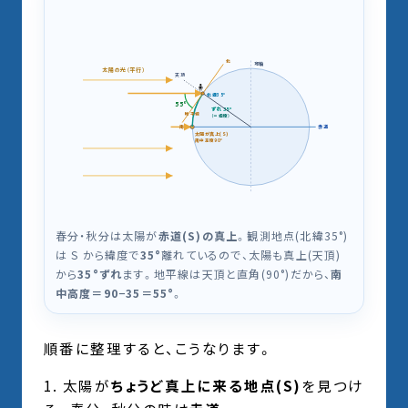
北
地軸
太陽の光（平行）
天頂
🧍
北緯35°
55°
ずれ35°
地平線
（＝緯度）
赤道
南
太陽が真上(S)
南中高度90°
春分・秋分は太陽が
赤道(S)の真上
。観測地点(北緯35°)
は S から緯度で
35°
離れているので、太陽も真上(天頂)
から
35°ずれ
ます。地平線は天頂と直角(90°)だから、
南
中高度＝90−35＝55°
。
順番に整理すると、こうなります。
太陽が
ちょうど真上に来る地点(S)
を見つけ