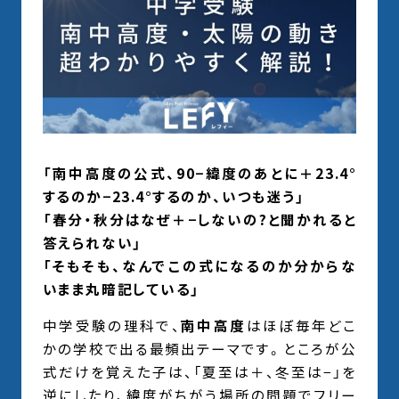
「南中高度の公式、90−緯度のあとに＋23.4°
するのか−23.4°するのか、いつも迷う」
「春分・秋分はなぜ＋−しないの?と聞かれると
答えられない」
「そもそも、なんでこの式になるのか分からな
いまま丸暗記している」
中学受験の理科で、
南中高度
はほぼ毎年どこ
かの学校で出る最頻出テーマです。ところが公
式だけを覚えた子は、「夏至は＋、冬至は−」を
逆にしたり、緯度がちがう場所の問題でフリー