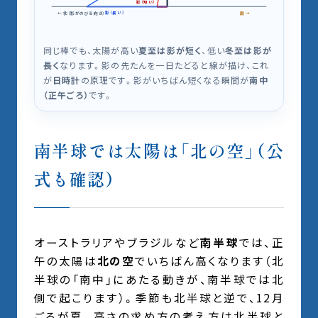
影（短い）
影（長い）
← 北（影がのびる向き）
南 →
同じ棒でも、太陽が高い
夏至は影が短く
、低い
冬至は影が
長く
なります。影の先たんを一日たどると線が描け、これ
が
日時計
の原理です。影がいちばん短くなる瞬間が
南中
（正午ごろ）
です。
南半球では太陽は「北の空」（公
式も確認）
オーストラリアやブラジルなど
南半球
では、正
午の太陽は
北の空
でいちばん高くなります（北
半球の「南中」にあたる動きが、南半球では北
側で起こります）。季節も北半球と逆で、12月
ごろが夏。高さの求め方の考え方は北半球と