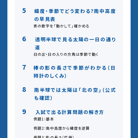
5
緯度・季節でどう変わる?南中高度
の早見表
表の数字を「動かして」確かめる
6
透明半球で見る太陽の一日の通り
道
日の出・日の入りの方角は季節で動く
7
棒の影の長さで季節がわかる（日
時計のしくみ）
8
南半球では太陽は「北の空」（公式
も確認）
9
入試で出る計算問題の解き方
例題1：基本
例題2：南中高度から緯度を逆算
例題3：影の長さ（応用）