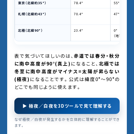
東京（北緯約35°）
78.4°
55°
札幌（北緯約43°）
70.4°
47°
北極（北緯90°）
23.4°
0°
（地平線）
表で気づいてほしいのは、
赤道では春分・秋分
に南中高度が90°(真上)
になること、
北極では
冬至に南中高度がマイナス=太陽が昇らない
(極夜)
になることです。公式は緯度0°〜90°の
どこでも同じように使えます。
▶ 極夜／白夜を3Dツールで見て理解する
なぜ極夜／白夜が発生するかを立体的に理解することができ
ます。