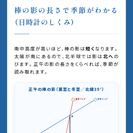
棒の影の長さで季節がわかる
（日時計のしくみ）
南中高度が高いほど、棒の影は
短く
なります。
太陽が南にあるので、北半球では影は
北へ
の
びます。正午の影の長さをくらべれば、季節が
読み取れます。
正午の棒の影（夏至と冬至／北緯35°）
夏至 78.4°
冬至 31.6°
棒