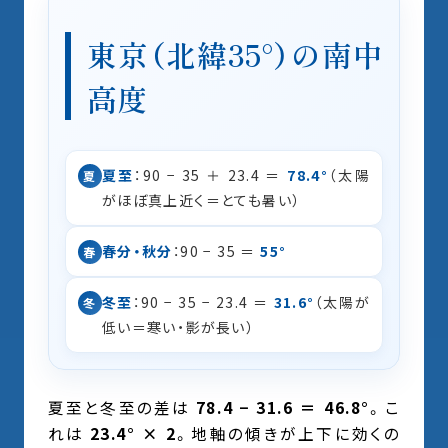
東京（北緯35°）の南中
高度
夏至
：90 − 35 ＋ 23.4 ＝
78.4°
（太陽
夏
がほぼ真上近く＝とても暑い）
春分・秋分
：90 − 35 ＝
55°
春
冬至
：90 − 35 − 23.4 ＝
31.6°
（太陽が
冬
低い＝寒い・影が長い）
夏至と冬至の差は
78.4 − 31.6 ＝ 46.8°
。こ
れは
23.4° × 2
。地軸の傾きが上下に効くの