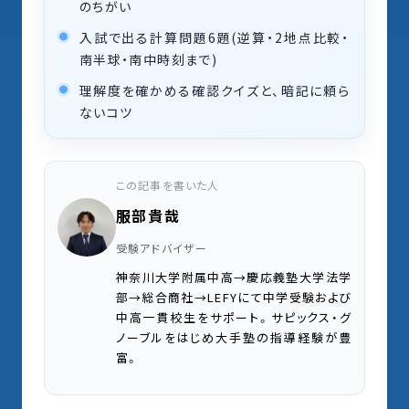
のちがい
入試で出る計算問題6題(逆算・2地点比較・
南半球・南中時刻まで)
理解度を確かめる確認クイズと、暗記に頼ら
ないコツ
この記事を書いた人
服部貴哉
受験アドバイザー
神奈川大学附属中高→慶応義塾大学法学
部→総合商社→LEFYにて中学受験および
中高一貫校生をサポート。サピックス・グ
ノーブルをはじめ大手塾の指導経験が豊
富。