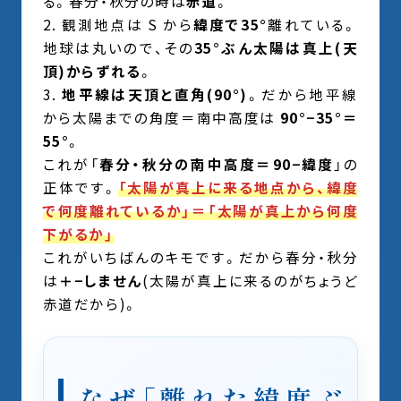
る。春分・秋分の時は
赤道
。
観測地点は S から
緯度で35°
離れている。
地球は丸いので、その
35°ぶん太陽は真上(天
頂)からずれる
。
地平線は天頂と直角(90°)
。だから地平線
から太陽までの角度＝南中高度は
90°−35°＝
55°
。
これが「
春分・秋分の南中高度＝90−緯度
」の
正体です。
「太陽が真上に来る地点から、緯度
で何度離れているか」＝「太陽が真上から何度
下がるか」
これがいちばんのキモです。だから春分・秋分
は
＋−しません
(太陽が真上に来るのがちょうど
赤道だから)。
なぜ「離れた緯度ぶ