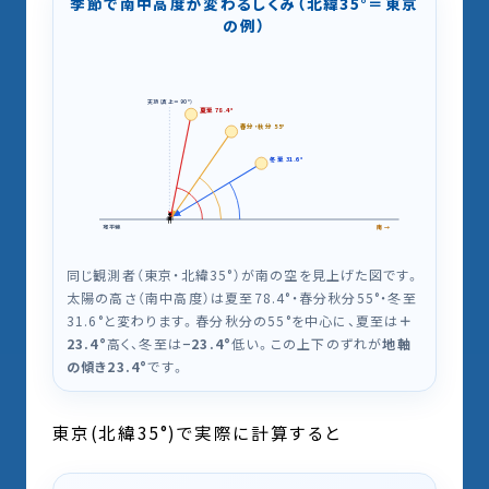
季節で南中高度が変わるしくみ（北緯35°＝東京
の例）
天頂（真上＝90°）
夏至 78.4°
春分・秋分 55°
冬至 31.6°
🧍
地平線
南 →
同じ観測者（東京・北緯35°）が南の空を見上げた図です。
太陽の高さ（南中高度）は夏至78.4°・春分秋分55°・冬至
31.6°と変わります。春分秋分の55°を中心に、夏至は
＋
23.4°
高く、冬至は
−23.4°
低い。この上下のずれが
地軸
の傾き23.4°
です。
東京(北緯35°)で実際に計算すると