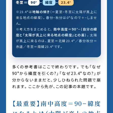
＝
−
−
冬至
90°
緯度
23.4°
※23.4°は
地軸の傾き
（＝夏至・冬至に太陽が真上に
来る地点の緯度）。春分・秋分は0°なので＋−しませ
ん。
※考え方をまとめると、
南中高度＝90°−（自分の緯
度と「太陽が真上に来る地点の緯度」との差）
。太陽
が真上に来るのは、夏至＝北緯23.4°／春分秋分＝
赤道／冬至＝南緯23.4°です。
多くの参考書はここで終わりです。でも「なぜ
90°から緯度を引くの?」「なぜ23.4°なの?」が
分からないままだと、少しひねられた問題で崩
れます。ここから先が、この記事の本題です。
【最重要】南中高度＝90−緯度