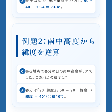
夏至なので「90−緯度＋23.4」。
90 −
A
40 ＋ 23.4 ＝ 73.4°
。
例題2：南中高度から
緯度を逆算
ある地点で春分の日の南中高度が50°で
Q
した。この地点の緯度は?
春分は「90−緯度」。50 ＝ 90 − 緯度 →
A
緯度 ＝ 40°（北緯40°）
。