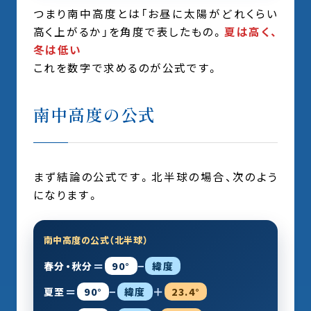
つまり南中高度とは「お昼に太陽がどれくらい
高く上がるか」を角度で表したもの。
夏は高く、
冬は低い
これを数字で求めるのが公式です。
南中高度の公式
まず結論の公式です。北半球の場合、次のよう
になります。
南中高度の公式（北半球）
＝
−
春分・秋分
90°
緯度
＝
−
＋
夏至
90°
緯度
23.4°