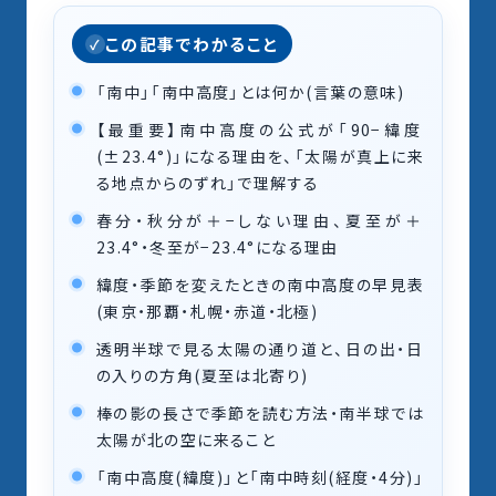
この記事でわかること
「南中」「南中高度」とは何か(言葉の意味)
【最重要】南中高度の公式が「90−緯度
(±23.4°)」になる理由を、「太陽が真上に来
る地点からのずれ」で理解する
春分・秋分が＋−しない理由、夏至が＋
23.4°・冬至が−23.4°になる理由
緯度・季節を変えたときの南中高度の早見表
(東京・那覇・札幌・赤道・北極)
透明半球で見る太陽の通り道と、日の出・日
の入りの方角(夏至は北寄り)
棒の影の長さで季節を読む方法・南半球では
太陽が北の空に来ること
「南中高度(緯度)」と「南中時刻(経度・4分)」