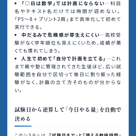
「○日は数学」では計画にならない
…科目
名やテキスト名だけでは時間が読めない。
「P5〜8＋プリント2周」まで具体化して初めて
実行できる。
中だるみで危機感が芽生えにくい
…高校受
験がなく学年順位も見えにくいため、成績が悪
くても慣れてしまう。
人生で初めて「自分で計画を立てる」
…これ
まで親や塾に管理されてきた生徒ほど、広い試
験範囲を自分で区切って毎日に割り振った経
験がなく、計画の立て方そのものが分からな
い。
試験日から逆算して「今日やる量」を自動で
決める
このシステムは、
「試験日まで」と「使える勉強時間」