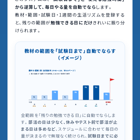
から逆算して、毎日やる量を自動でなら
します。
教材・範囲・試験日・1週間の生活リズムを登録する
と、残りの範囲が
勉強できる日にだけ
きれいに振り分
けられます。
教材の範囲を「試験日まで」自動でならす
（イメージ）
教材の範囲（例：体系数学2 P40〜120／全80ページ）
↓ 残り日数の「勉強できる時間」に合わせて自動で配分
22p
22p
14p
14p
10p
6p
6p
6p
今日
試験日
月
火
水
木
金
土
日
月
部活
部活
部活
休み
休み
全範囲を「残りの勉強できる日」に自動でならしま
す。
部活の日は少なく、休みやテスト前で部活が止
まる日は多めなど
、スケジュールに合わせて毎日の
量が決まるので無理なく続けられ、
試験日までに必