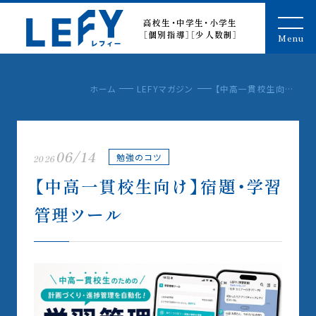
LEFY（レフィー）
高校生・中学生・小学生
［個別指導］［少人数制］
Menu
ホーム
LEFYマガジン
【中高一貫校生向け】宿題・学習管理ツール
06/14
勉強のコツ
2026
【中高一貫校生向け】宿題・学習
管理ツール