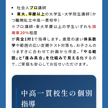
社会人
プロ
講師
東大、早慶以上
の大学生・大学院生講師（か
つ難関私立中高一貫校卒）
※プロ講師・東大早慶以上の学生いずれも
採
用率20％
程度
が
完全1対1
で指導します。進度の速い
体系数
学
や範囲の広い定期テスト対策も、お子さんの
つまずきに合わせて計画から伴走。
「やる範
囲」と「進み具合」を仕組みで見える化
するの
で、ご家庭も安心してお任せいただけます。
中高一貫校生の個別
指導