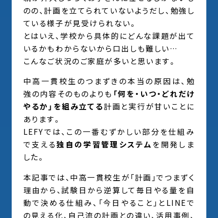
のの、計画を立てられていないようだし、勉強し
ている様子が見受けられない。
とはいえ、学校から具体的にどんな課題が出て
いるかもわからないから口出しも難しい…
こんなご状況のご家庭が多いと思います。
中高一貫校生のつまずきの本当の原因は、勉
強の内容そのものよりも
「何を・いつ・どれだけ
やるか」を組み立てる
計画と実行が甘いことに
あります。
LEFYでは、この一番むずかしい部分を仕組み
で支える
独自の学習管理システム
を開発しま
した。
本記事では、中高一貫校生が「計画」でつまずく
理由から、試験日から逆算して毎日やる量を自
動で決める仕組み、「今日やること」とLINEで
の見える化、自己流の計画との違い、活用事例、