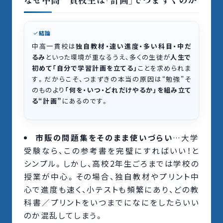
結論
中高一貫校は
独自教材・速い進度・多い科目・中だ
るみ
といった環境が重なるうえ、多くの生徒が
人生で
初めて「自分で学習計画を立てる」
ことを求められま
す。だからこそ、つまずきの本当の原因は“勉強”そ
のものより
「何を・いつ・どれだけやるか」を組み立て
る“計画”
にあるのです。
市販の問題集をそのまま使いづらい
…大学
受験なら、この参考書を完璧にすればいい！と
シンプル。しかし、高校2年生ごろまでは学校の
授業が中心。その場合、独自教材やプリント中
心で進度も速く、小テストも頻繁にあり、どの教
科書／プリントをいつまでになにをしたらいい
のか混乱してしまう。