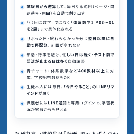
試験日から逆算
して、毎日やる範囲（ページ・問
題番号・周回）を自動で割り出す
「○日は数学」ではなく
「体系数学2 P88〜91
を2周」
まで具体化される
サボった日・終わらなかった分は
翌日以降に自
動で再配分
。計画が崩れない
部活・行事を避け、
忙しい日は軽く・テスト前で
部活が止まる日は多く
自動調整
青チャート・体系数学など
400教材以上
に対
応。学校配布教材もOK
生徒本人には毎日、
「今日やること」のLINEリマ
インド
が届く
保護者には
LINE通知
と専用ログインで、学習状
況が家庭からも見える
なぜ中高一貫校生は「計画」でつまずくのか