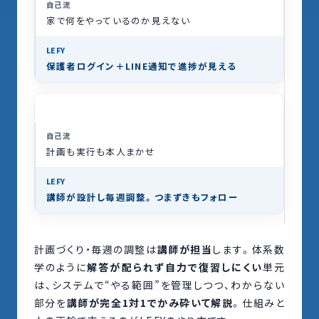
家で何をやっているのか見えない
保護者ログイン＋LINE通知
で進捗が見える
講師の関与
計画も実行も本人まかせ
講師が設計し毎週調整
。つまずきもフォロー
計画づくり・毎週の調整は
講師が担当
します。体系数
学のように
解答が配られず自力で復習しにくい
単元
は、システムで“やる範囲”を管理しつつ、わからない
部分を
講師が完全1対1でかみ砕いて解説
。仕組みと