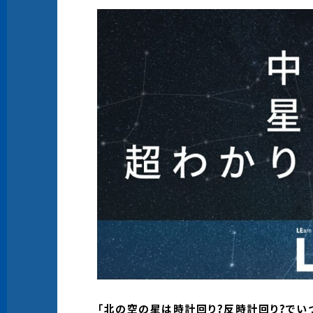
「北の空の星は時計回り?反時計回り?でい