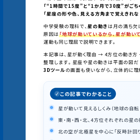
「“1時間で15度”と“1か月で30度”がご
「星座の形や色、見える方角まで覚えきれな
中学受験の理科で、
星の動き
は月の満ち欠
原因は
「地球が動いているから、星が動いて
運動も同じ理屈で説明できます。
本記事は、星が動く理由 → 4方位の動き方
整理します。星座や星の動きは平面の図だ
3Dツール
の画面も使いながら、立体的に理
この記事でわかること
星が動いて見えるしくみ（地球の自転・
東・南・西・北、4方位それぞれの星の
北の空が北極星を中心に「反時計回