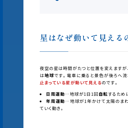
星はなぜ動いて見える
夜空の星は時間がたつと位置を変えますが
は
地球
です。電車に乗ると景色が後ろへ流
止まっている星が動いて見える
のです。
日周運動
…地球が1日1回
自転
するため
年周運動
…地球が1年かけて太陽のま
ていく動き。