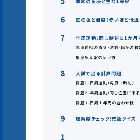
5
季節の星座と主な1等星
6
星の色と温度（赤いほど低温
7
年周運動：同じ時刻に1か月
年周運動の角度・時刻（暗記の核
星座早見盤の使い方
8
入試で出る計算問題
例題1：日周運動（角度→時刻）
例題2：年周運動（同じ位置に来る
例題3：日周＋年周の合わせ技
9
理解度チェック!確認クイズ
1