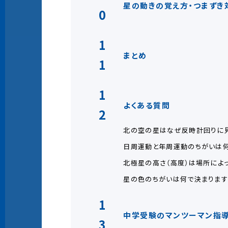
星の動きの覚え方・つまずき
0
1
まとめ
1
1
よくある質問
2
北の空の星はなぜ反時計回りに見
日周運動と年周運動のちがいは何
北極星の高さ（高度）は場所によ
星の色のちがいは何で決まります
1
中学受験のマンツーマン指導
3