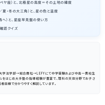
ペヤ座）と、北極星の高度＝その土地の緯度
／夏・冬の大三角）と、星の色と温度
°西へ）と、星座早見盤の使い方
確認クイズ
大学法学部→総合商社→LEFYにて中学受験および中高一貫校生
ブルをはじめ大手塾の指導経験が豊富で、理科の天体分野でお子さ
護者目線で分かりやすく解説しています。