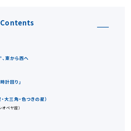
Contents
°、東から西へ
時計回り」
星・大三角・色つきの星）
シオペヤ座）