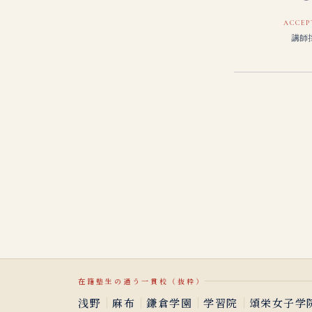
ACCEP
講師
在籍塾生の通う一貫校（抜粋）
｜
｜
｜
｜
浅野
麻布
鎌倉学園
学習院
頌栄女子学