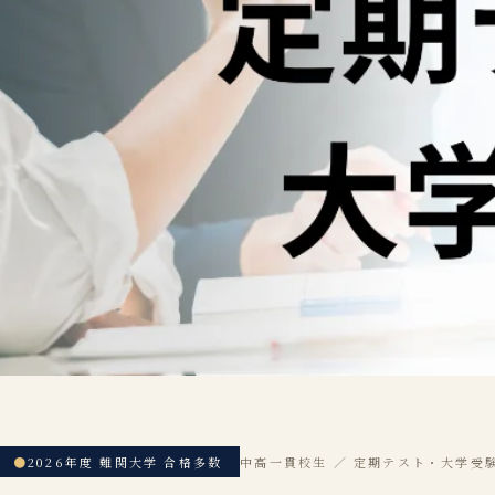
●
2026年度 難関大学 合格多数
中高一貫校生 ／ 定期テスト・大学受