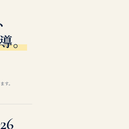
、
導。
します。
26