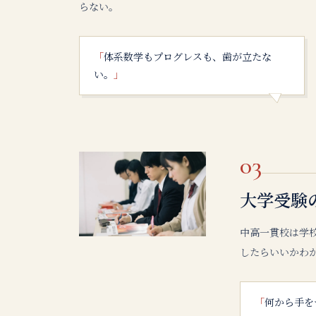
らない。
「
体系数学もプログレスも、歯が立たな
い。
」
03
大学受験
中高一貫校は学
したらいいかわ
「
何から手を