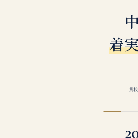
着
一貫校
2