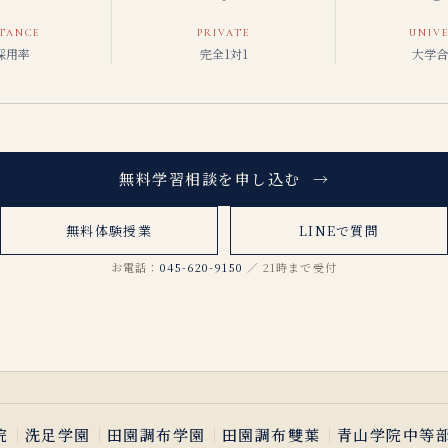
TANCE
PRIVATE
UNIVE
採用率
完全1対1
大学合
無料学習相談を申し込む
→
無料体験授業
LINEで質問
お電話：
045-620-9150
／ 21時まで受付
｜
｜
｜
｜
院
洗足学園
田園調布学園
田園調布雙葉
青山学院中等