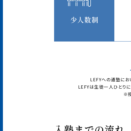
少人数制
LEFYへの通塾に
LEFYは生徒一人ひとり
※
入
塾
ま
で
の
流
れ