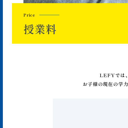
P
r
i
c
e
授
業
料
LEFYで
お子様の現在の学力