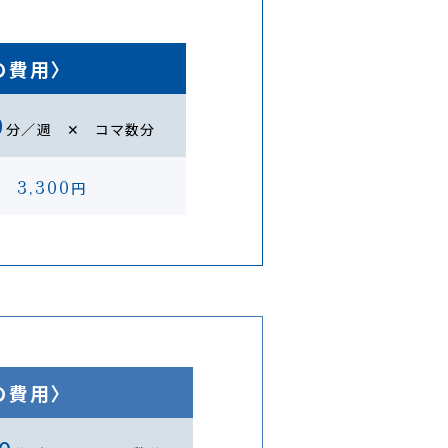
の費用〉
0
分／週 ✕ コマ数分
3,300
円
の費用〉