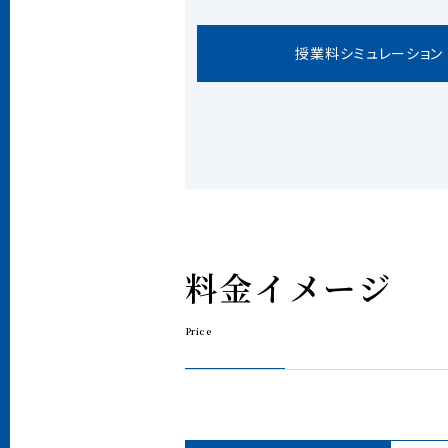
授業料シミュレーション
料
金
イ
メ
ー
ジ
P
r
i
c
e