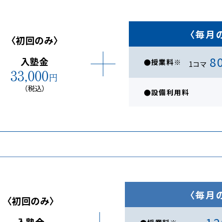
〈毎月
〈初回のみ〉
8
入塾金
●授業料※
1コマ
33,000
円
（税込）
●設備利用料
〈毎月
〈初回のみ〉
入塾金