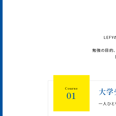
LEF
勉強の目的
Course
大学
01
一人ひと