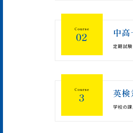
対象
高校1年
Course
中高
02
定期試験
対象
高校1年
大学受験
Course
英検
3
学校の課