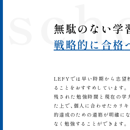
 sc
無
駄
の
な
い
学
戦
略
的
に
合
格
LEFYでは早い時期から志望
ることをおすすめしています。
残された勉強時間と現在の学
た上で、個人に合わせたカリキ
的達成のための道筋が明確にな
なく勉強することができます。