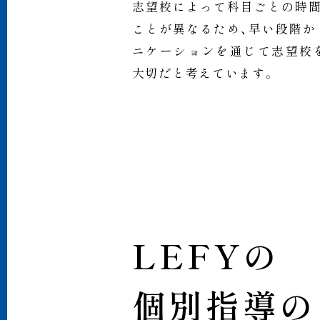
志望校によって科目ごとの時間
ことが異なるため、早い段階か
ニケーションを通じて志望校
大切だと考えています。
L
E
F
Y
の
個
別
指
導
の