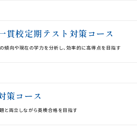
高校2年
高校3年
対象教科
全科目
一貫校定期テスト対策コース
Point
の傾向や現在の学力を分析し、効率的に高得点を目指す
コースのポイント
高校2年
高校3年
対象教科
全科目
での合格に向けた学習を行います。志望校と現在の学力レベル
最短距離の学習計画を作成し、学習を進めます。
対策コース
Point
題と両立しながら英検合格を目指す
コースのポイント