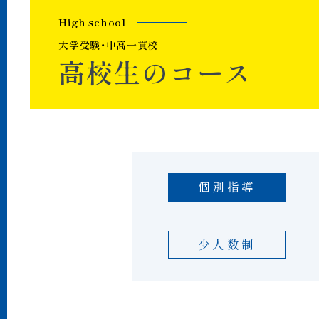
H
i
g
h
s
c
h
o
o
l
大
学
受
験
・
中
高
一
貫
校
高
校
生
の
コ
ー
ス
個別指導
少人数制