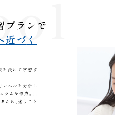
hool
習
プ
ラ
ン
で
へ
近
づ
く
校を決めて学習す
力レベルを分析し
ュラムを作成。目
るため、迷うこと