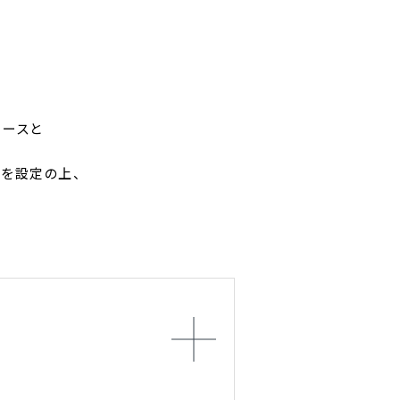
コースと
を設定の上、
。