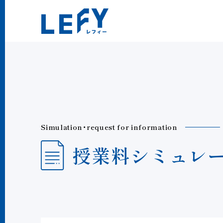
LEFY（レフィー）
S
i
m
u
l
a
t
i
o
n
・
r
e
q
u
e
s
t
f
o
r
i
n
f
o
r
m
a
t
i
o
n
授
業
料
シ
ミ
ュ
レ