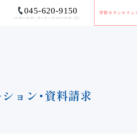
045-620-9150
学習カウンセリン
13:00〜20:00（⽉〜⼟）13:00〜19:00（⽇）
ー
シ
ョ
ン
・
資
料
請
求