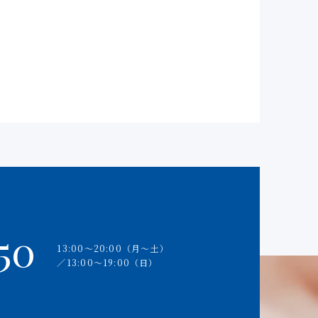
50
13:00〜20:00（⽉〜⼟）
∕13:00〜19:00（⽇）