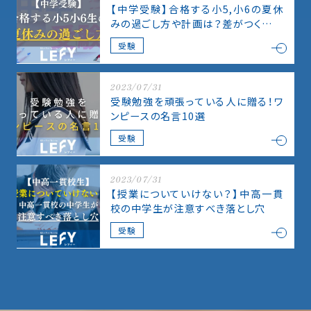
【中学受験】合格する小5,小6の夏休
みの過ごし方や計画は？差がつく夏休
み。
受験
2023/07/31
受験勉強を頑張っている人に贈る！ワ
ンピースの名言10選
受験
2023/07/31
【授業についていけない？】中高一貫
校の中学生が注意すべき落とし穴
受験