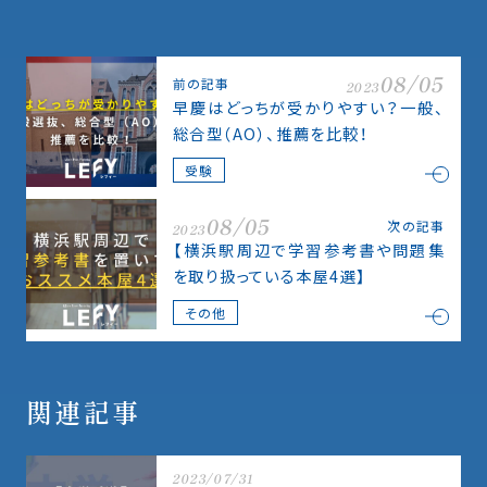
08/05
前の記事
2023
早慶はどっちが受かりやすい？一般、
総合型（AO）、推薦を比較！
受験
08/05
次の記事
2023
【横浜駅周辺で学習参考書や問題集
を取り扱っている本屋4選】
その他
関連記事
2023/07/31