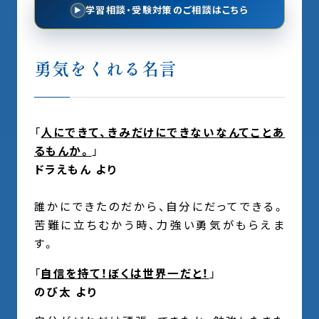
学習相談・受験対策のご相談はこちら
▶
勇気をくれる名言
「
人にできて、きみだけにできないなんてことあ
るもんか。
」
ドラえもん より
誰かにできたのだから、自分にだってできる。
苦難に立ちむかう時、力強い勇気がもらえま
す。
「
自信を持て！ぼくは世界一だと！
」
のび太 より