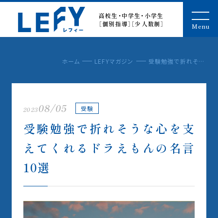
LEFY（レフィー）
高校生・中学生・小学生
［個別指導］［少人数制］
Menu
ホーム
LEFYマガジン
受験勉強で折れそうな心を支えてくれるドラえもんの名言10選
08/05
受験
2023
受験勉強で折れそうな心を支
えてくれるドラえもんの名言
10選