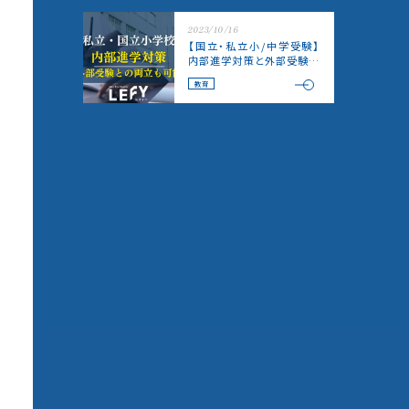
2023/10/16
【国立・私立小/中学受験】
内部進学対策と外部受験対
策ができる塾
教育