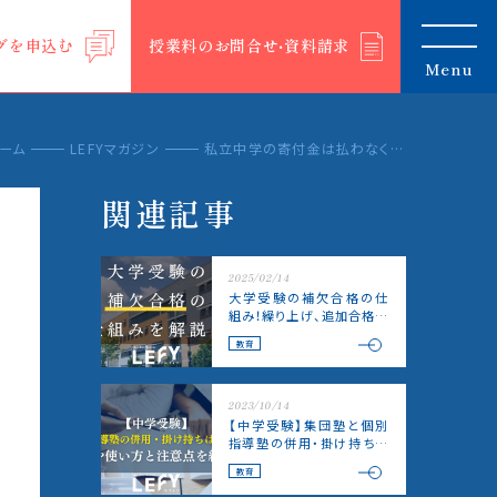
グを申込む
授業料のお問合せ‧資料請求
Menu
ーム
LEFYマガジン
私立中学の寄付金は払わなくてもいい？税額控除や有名校の寄付額も紹介
関連記事
2025/02/14
大学受験の補欠合格の仕
組み！繰り上げ、追加合格の
連絡はいつ？逃さないため
教育
の準備も
2023/10/14
【中学受験】集団塾と個別
指導塾の併用・掛け持ちは
あり？
教育