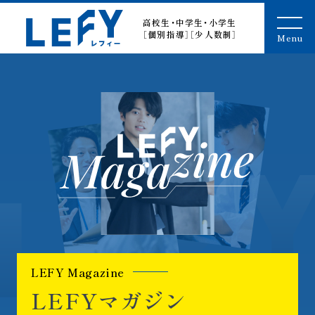
LEFY（レフィー）
高校生・中学生・小学生
［個別指導］［少人数制］
Menu
LEFYマガ
L
E
F
Y
M
a
g
a
z
i
n
e
L
E
F
Y
マ
ガ
ジ
ン