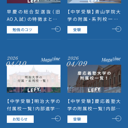
早慶の総合型選抜（旧
【中学受験】青山学院大
AO入試）の特徴まとめ！
学の附属・系列校一覧！
試験別に徹底整理
内部進学率や偏差値、入
勉強のコツ
受験
試日程を紹介！
2026
2026
04/09
04/10
【中学受験】明治大学の
【中学受験】慶応義塾大
付属校一覧！内部進学率
学の附属校一覧！内部進
や偏差値、入試日程を紹
学率や偏差値、入試日程
お知らせ
受験
介！
まで紹介！