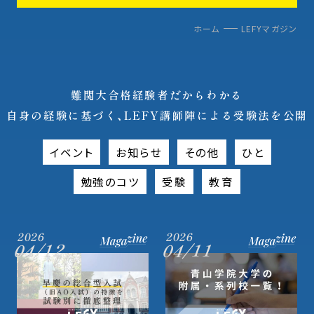
ホーム
LEFYマガジン
難関大合格経験者だからわかる
自身の経験に基づく、LEFY講師陣による受験法を公開
イベント
お知らせ
その他
ひと
勉強のコツ
受験
教育
2026
2026
04/12
04/11