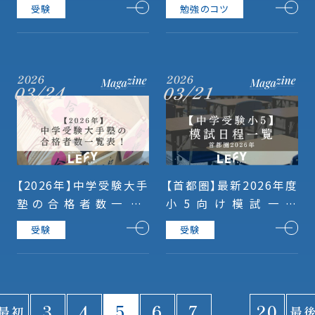
題、メリットまでわかりや
貫校入学後のポイント
受験
勉強のコツ
すく解説！
2026
2026
03/24
03/21
【2026年】中学受験大手
【首都圏】最新2026年度
塾の合格者数一覧！
小5向け模試一覧
SAPIX（サピ）・四谷大
（SAPIX、四谷、首都模
受験
受験
塚・日能研・早稲アカ・グ
試、日能研）
ノーブル・希学園（首都
圏）
3
4
5
6
7
...
20
最初
最