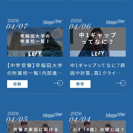
2026
2026
04/07
04/06
【中学受験】早稲田大学
中1ギャップってなに？原
の附属校一覧！内部進学
因や対策、高1クライシス
率や偏差値、入試日程ま
との違いを徹底解説！
受験
教育
で紹介！
2026
2026
04/04
04/05