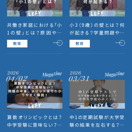
共働き家庭における「小
小3（9歳）の壁とは？何
1の壁」とは？原因や仕
が起きる？学童問題や勉
事・育児の両立のコツま
強面での問題までわかり
教育
教育
で解説！
やすく解説！
2026
2026
04/02
03/31
算数オリンピックとは？
中1の定期試験が大学受
中学受験に意味ない？問
験の結果を左右する？一