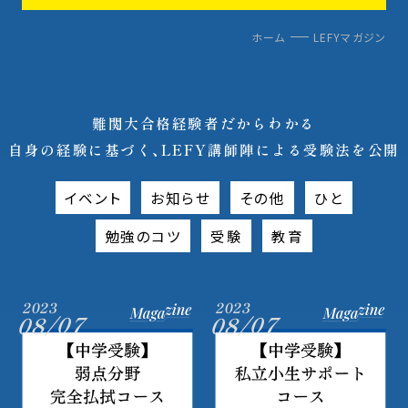
ホーム
LEFYマガジン
難関大合格経験者だからわかる
自身の経験に基づく、LEFY講師陣による受験法を公開
イベント
お知らせ
その他
ひと
勉強のコツ
受験
教育
2023
2023
08/07
08/07