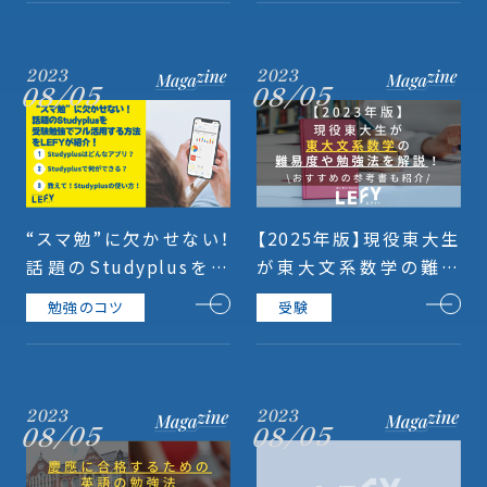
る方法を紹介！
2023
2023
08/05
08/05
“スマ勉”に欠かせない！
【2025年版】現役東大生
話題のStudyplusを受
が東大文系数学の難易
験勉強でフル活用する方
度や勉強法を解説！おす
勉強のコツ
受験
法をLEFYが紹介！
すめの参考書も紹介！
2023
2023
08/05
08/05