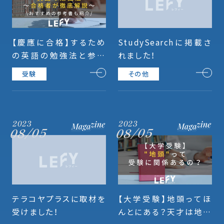
【慶應に合格】するため
StudySearchに掲載さ
の英語の勉強法と参考
れました！
書｜慶應合格者が解説
受験
その他
2023
2023
08/05
08/05
テラコヤプラスに取材を
【大学受験】地頭ってほ
受けました！
んとにある？天才は地頭