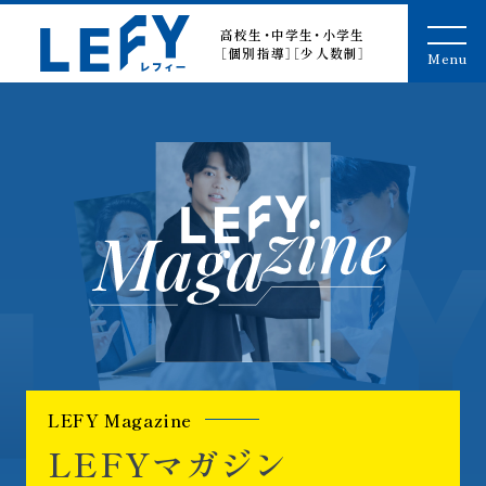
LEFY（レフィー）
高校生・中学生・小学生
［個別指導］［少人数制］
Menu
LEFYマガ
L
E
F
Y
M
a
g
a
z
i
n
e
L
E
F
Y
マ
ガ
ジ
ン