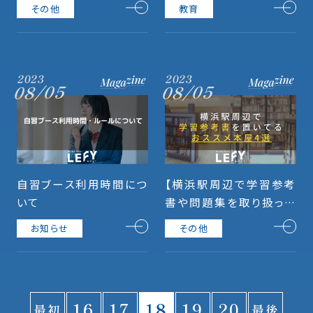
がいいは本当？
その他
教育
2023
2023
08/05
08/05
自習ブース利用時間につ
【横浜駅周辺で学習参考
いて
書や問題集を取り扱って
いる本屋4選】
お知らせ
その他
16
17
18
19
20
最初
最後