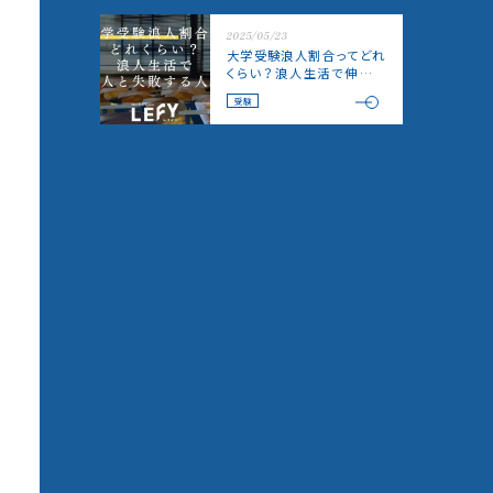
2025/05/23
大学受験浪人割合ってどれ
くらい？浪人生活で伸びる
人と失敗する人の違い！
受験