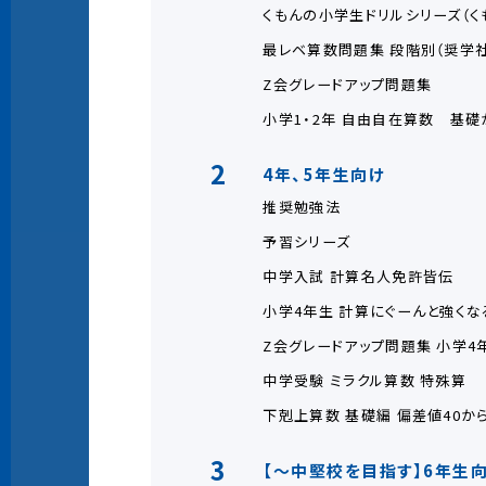
くもんの小学生ドリルシリーズ（く
最レベ算数問題集 段階別（奨学社
Z会グレードアップ問題集
小学1・2年 自由自在算数 基
2
4年、5年生向け
推奨勉強法
予習シリーズ
中学入試 計算名人免許皆伝
小学4年生 計算にぐーんと強く
Z会グレードアップ問題集 小学4年
中学受験 ミラクル算数 特殊算
下剋上算数 基礎編 偏差値40か
3
【～中堅校を目指す】6年生