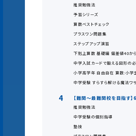
推奨勉強法
予習シリーズ
算数ベストチェック
プラスワン問題集
ステップアップ演習
下剋上算数 基礎編 偏差値40か
中学入試カードで鍛える図形の
小学高学年 自由自在 算数:小学
中学受験 すらすら解ける魔法ワ
4
【難関～最難関校を目指す】
推奨勉強法
中学受験の個別指導
塾技