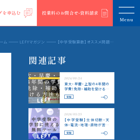
グを申込む
授業料のお問合せ‧資料請求
Menu
ーム
LEFYマガジン
【中学受験算数】オススメ問題集一覧＆使い方を塾講師がご紹介！
関連記事
2024/09/24
東大・早慶・上智の4年間の
学費！免除・補助を受ける方
法も解説！
受験
2026/05/25
【中学受験】立体切断・天
体・電流・地理・直物が苦手
な子へ|3Dで見て理解する
受験
無料ツール