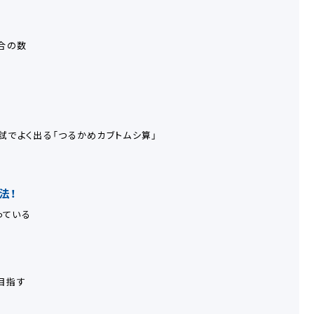
合の数
試でよく出る「つるかめカブトムシ算」
法！
っている
目指す