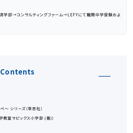
学部→コンサルティングファーム→LEFYにて難関中学受験およ
Contents
ぺ～ シリーズ（草思社）
学教室サピックス小学部 (著)）