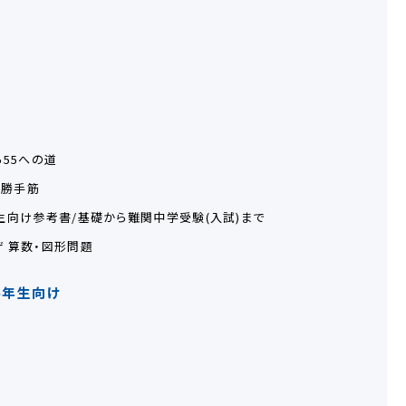
ら55への道
必勝手筋
生向け参考書/基礎から難関中学受験(入試)まで
ザ 算数・図形問題
6年生向け