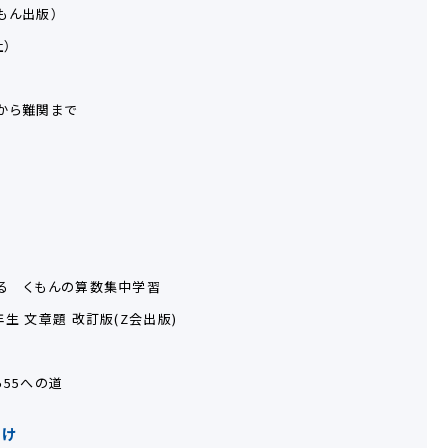
もん出版）
）
礎から難関まで
なる くもんの算数集中学習
生 文章題 改訂版(Z会出版)
ら55への道
向け