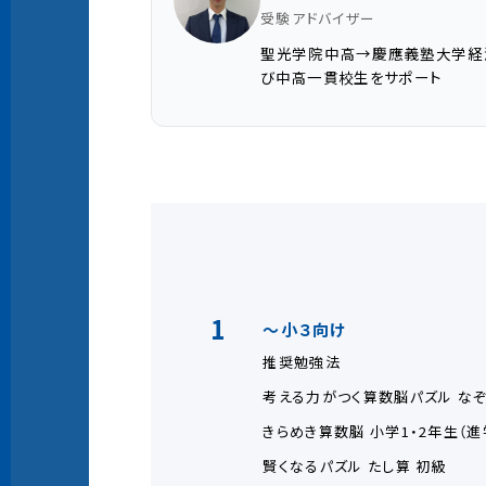
受験アドバイザー
聖光学院中高→慶應義塾大学経済
び中高一貫校生をサポート
1
～小３向け
推奨勉強法
考える力がつく算数脳パズル なぞ
きらめき算数脳 小学1・2年生（進
賢くなるパズル たし算 初級